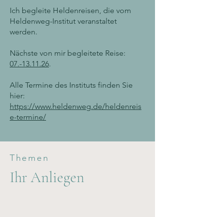
Ich begleite Heldenreisen, die vom
Heldenweg-Institut veranstaltet
werden.
Nächste von mir begleitete Reise:
07.-13.11.26
.
Alle Termine des Instituts finden Sie
hier:
https://www.heldenweg.de/heldenreis
e-termine/
Themen
Ihr Anliegen