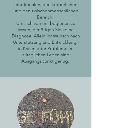
emotionalen, den körperlichen
und den zwischenmenschlichen
Bereich.
Um sich von mir begleiten zu
lassen, benötigen Sie keine
Diagnose. Allein Ihr Wunsch nach
Unterstützung und Entwicklung -
in Krisen oder Probleme im
alltäglichen Leben sind
Ausgangspunkt genug.