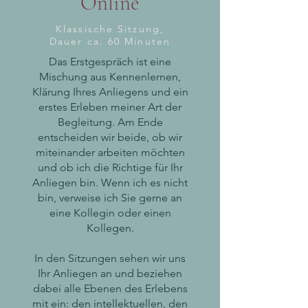
Online
Klassische Sitzung,
Dauer ca. 60 Minuten
Das Erstgespräch ist eine
Mischung aus Kennenlernen,
Klärung Ihres Anliegens und ein
erstes Erleben meiner Art der
Begleitung. Am Ende
entscheiden wir beide, ob wir
miteinander arbeiten möchten
und ob ich die Richtige für Ihr
Anliegen bin. Wenn ich es nicht
bin, verweise ich Sie gerne an
eine Kollegin oder einen
Kollegen.
In den Sitzungen sehen wir uns
Ihr Anliegen an und beziehen
dabei alle Ebenen des Erlebens
mit ein: ​den intellektuellen, den