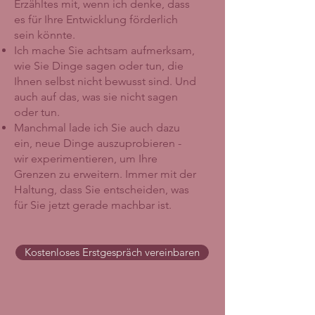
Erzähltes mit, wenn ich denke, dass
es für Ihre Entwicklung förderlich
sein könnte.
Ich mache Sie achtsam aufmerksam,
wie Sie Dinge sagen oder tun, die
Ihnen selbst nicht bewusst sind. Und
auch auf das, was sie nicht sagen
oder tun.
Manchmal lade ich Sie auch dazu
ein, neue Dinge auszuprobieren -
wir experimentieren, um Ihre
Grenzen zu erweitern. Immer mit der
Haltung, dass Sie entscheiden, was
für Sie jetzt gerade machbar ist.​
Kostenloses Erstgespräch vereinbaren