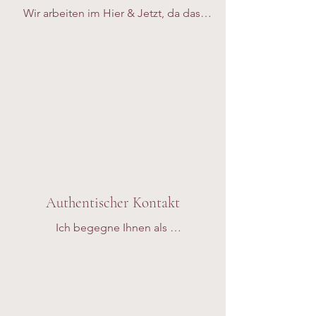
Wir arbeiten im Hier & Jetzt, da das 
Erleben immer im unmittelbaren 
Moment stattfindet - nicht in der 
Zukunft und nicht in der 
Vergangenheit. 

Wenn wir vergangene Erlebnisse,  
Konflikte u.a. aus der Vergangenheit 
bearbeiten, erkunden wir, wie diese im 
Hier & Jetzt noch wirken und von Ihnen 
erlebt werden.
Authentischer Kontakt
Ich begegne Ihnen als 
verständnisvoller Mensch  im echten 
Kontakt, der Sie mit Interesse und 
Engagement auf Ihrer 
Entdeckungsreise begleitet und Ihnen 
hilft, Ihr Erleben zu verstehen und zu 