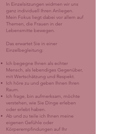
In Einzelsitzungen widmen wir uns
ganz individuell Ihren Anliegen.
Mein Fokus liegt dabei vor allem auf
Themen, die Frauen in der
Lebensmitte bewegen.
Das erwartet Sie in einer
Einzelbegleitung:
Ich begegne Ihnen als echter
Mensch, als lebendiges Gegenüber,
mit Wertschätzung und Respekt.
Ich höre zu und geben Ihnen Ihren
Raum.
Ich frage, bin aufmerksam, möchte
verstehen, wie Sie Dinge erleben
oder erlebt haben.
Ab und zu teile ich Ihnen meine
eigenen Gefühle oder
Körperempfindungen auf Ihr