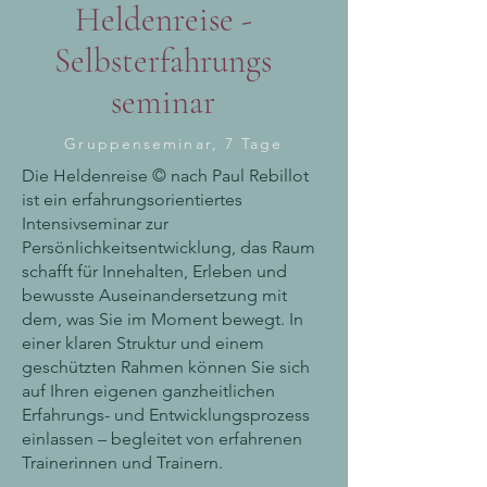
Heldenreise -
Selbsterfahrungs
seminar
Gruppenseminar, 7 Tage
Die Heldenreise © nach Paul Rebillot
ist ein erfahrungsorientiertes
Intensivseminar zur
Persönlichkeitsentwicklung, das Raum
schafft für Innehalten, Erleben und
bewusste Auseinandersetzung mit
dem, was Sie im Moment bewegt. In
einer klaren Struktur und einem
geschützten Rahmen können Sie sich
auf Ihren eigenen ganzheitlichen
Erfahrungs- und Entwicklungsprozess
einlassen – begleitet von erfahrenen
Trainerinnen und Trainern.