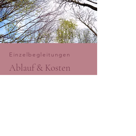
Einzelbegleitungen
Ablauf & Kosten
Gestalttherapie ist in Deutschland
nicht kassenärztlich unterstützt.
Meine Leistungen richten sich daher
an Selbstzahlerinnen und
Selbstzahler.
Erstgespräch zum Kennenlernen
Dauer: 60-90 Minuten, kostenlos