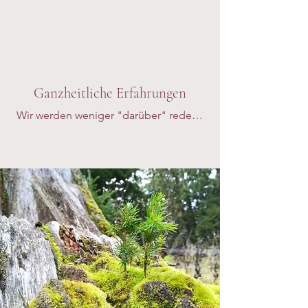
integrieren.
Ganzheitliche Erfahrungen
Wir werden weniger "darüber" reden, 
interpretieren oder analysieren, 
sondern Sie werden ganzheitliche 
Erfahrungen machen. Sie werden sich 
Ihrer Empfindungen, Gefühle, 
Bedürfnisse, Phantasien, Gedanken 
usw. bewusster. Wir experimentieren 
immer wieder auch mit neuen 
Erfahrungen - achtsam und für Sie 
passend.