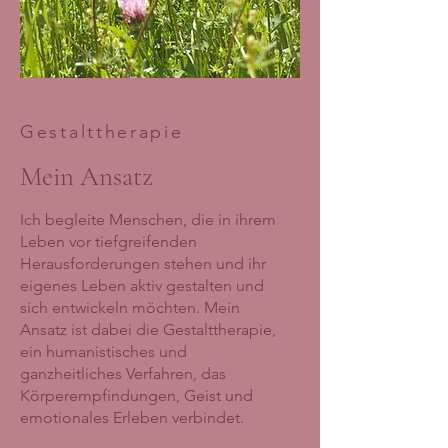
Gestalttherapie
Mein Ansatz
Ich begleite Menschen, die in ihrem
Leben vor tiefgreifenden
Herausforderungen stehen und ihr
eigenes Leben aktiv gestalten und
sich entwickeln möchten. Mein
Ansatz ist dabei die Gestalttherapie,
ein humanistisches und
ganzheitliches Verfahren, das
Körperempfindungen, Geist und
emotionales Erleben verbindet.